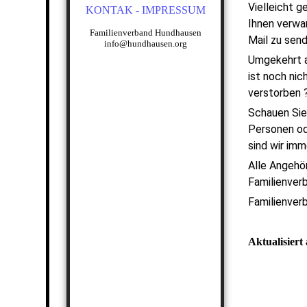
Vielleicht 
KONTAK - IMPRESSUM
TITELSEITE 2019
2013
Ihnen verwan
JULIUS HUNDHAUSEN
2015
Familienverband Hundhausen
Mail zu send
info@hundhausen.org
FRIEDRICH WILHELM
2017
Umgekehrt a
HUNDHAUSEN -
2024
STUDENTENLEBEN IN
ist noch nic
BONN
2025
verstorben 
EIN HUNDHAUSEN IN
Schauen Sie
NORWEGEN
Personen od
TITELSEITE 2021
sind wir imm
BEIM FILM
Alle Angehö
DIE TAUBHEIT MEINER
Familienver
OMA
Familienver
DAS MOOSHERBARIUM
BIOGRAPHISCHE SKIZZE
Aktualisiert
AN DER NORDSEE
HUNDHAUSEN-
GRABSTEINE IN HERMANN
CARL HUNDHAUSEN