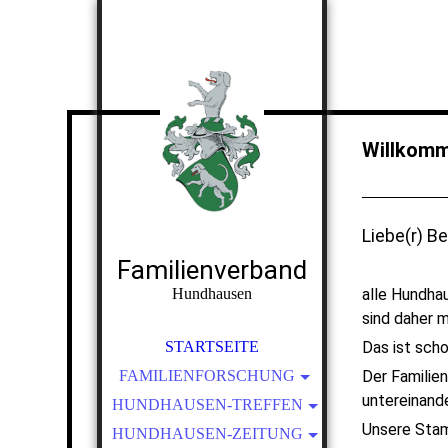
Willkomm
Liebe(r) B
Familienverband
Hundhausen
alle Hundha
sind daher 
STARTSEITE
Das ist sch
FAMILIENFORSCHUNG
Der Familie
untereinand
HUNDHAUSEN-TREFFEN
AKTUELLE FORSCHUNG
Unsere Stam
NOCH UNGELÖSTE FÄLLE
HUNDHAUSEN-ZEITUNG
2011