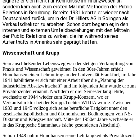
eignete er sich nicht nur Kenntnisse im Finanzwesen an,
sondern kam auch zum ersten Mal mit Methoden der Public
Relations in Berührung. Bereits 1931 kehrte er wieder nach
Deutschland zurück, um in der Dr. Hillers AG in Solingen als
Verkaufsdirektor zu arbeiten. Schon dort begann er, in den
internen und externen Umfeldbeziehungen mit den Mitteln
der Public Relations zu wirken, die ihn während seines
Aufenthalts in Amerika sehr geprägt hatten.
Wissenschaft und Krupp
Sein anschließender Lebensweg war der stetigen Verknüpfung von
Praxis und Wissenschaft gewidmet. In den 30er-Jahren erhielt
Hundhausen einen Lehrauftrag an der Universität Frankfurt, im Jahr
1941 habilitierte er sich mit einer Arbeit über die „Planung der
industriellen Absatzwirtschaft“ und im folgenden Jahr wurde er zum
Privatdozenten ernannt. Nachdem er drei Semester lang lehrte,
wechselte er 1944 wieder zum Krupp-Konzern, wo er
Verkaufsdirektor bei der Krupp-Tochter WIDIA wurde. Zwischen
1933 und 1945 vollzog sich seine berufliche Tätigkeit unter den
gesellschaftspolitischen und ökonomischen Bedingungen von NS-
Diktatur und Kriegswirtschaft. Mitte der 1950er-Jahre wechselte er
in das Kruppsche Stammhaus (siehe gesonderten Abschnitt).
Schon 1948 nahm Hundhausen seine Lehrtätigkeit als Privatdozent