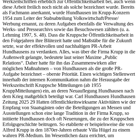
Werkzeitschriften erheblich zur Öffentlichkeitsarbeit bei, auch wenn
diese Arbeit freilich noch nicht als solche bezeichnet wurde. Bereits
als Fachmann anerkannt, wurde Hundhausen im Krupp-Konzern
1954 zum Leiter der Stabsabteilung Volkswirtschaft/Presse/
Werbung ernannt, zu deren Aufgaben ebenfalls die Verwaltung des
Werks- und Pressearchivs sowie das Besuchswesen zählten (u. a.
Lehming 1997, S. 48). Dass die Kruppsche Öffentlichkeitsarbeit in
den Folgejahren ihre Blütezeit hatte und Maßstäbe für die Zukunft
setzte, war der effektvollen und nachhaltigen PR-Arbeit
Hundhausens zu verdanken. Alles, was über die Firma Krupp in die
Außenwelt gelangte, bedeutete laut seiner Maxime „Public
Relations“. Daher hatte für ihn das Zusammenwirken aller
möglichen Maßnahmen – von Hundhausen als die große PR-
Aufgabe bezeichnet – oberste Priorität. Einen wichtigen Stellenwert
innerhalb der internen Kommunikation nahm die Herausgabe der
Werkszeitschrift Kruppsche Mitteilungen (ab 1955
KruppMitteilungen) ein, an deren Neuauflegung Hundhausen nach
dem Krieg maßgeblich beteiligt war. Carl Hundhausen Hundhausen
Zeitung 2025 29 Hatten öffentlichkeitswirksame Aktivitäten wie der
Empfang von Staatsgästen oder die Beteiligungen an Messen und
Ausstellungen schon eine lange Tradition in der Firma Krupp, so
initiierte Hundhausen doch oft Neuerungen, die zu der Kruppschen
Erfolgsgeschichte beitrugen. So etablierte er beispielsweise die von
Alfred Krupp in den 1870er-Jahren erbaute Villa Hügel zu einem
wahren PR-Medium. Im Wesentlichen dazu errichtet, um