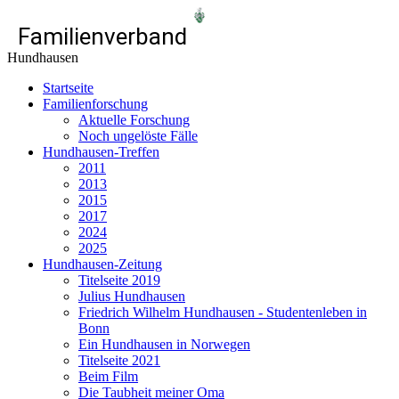
Familienverband
Hundhausen
Startseite
Familienforschung
Aktuelle Forschung
Noch ungelöste Fälle
Hundhausen-Treffen
2011
2013
2015
2017
2024
2025
Hundhausen-Zeitung
Titelseite 2019
Julius Hundhausen
Friedrich Wilhelm Hundhausen - Studentenleben in
Bonn
Ein Hundhausen in Norwegen
Titelseite 2021
Beim Film
Die Taubheit meiner Oma