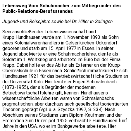
Lebensweg Vom Schuhmacher zum Mitbegründer des
Public-Relations-Berufsstandes
Jugend- und Reisejahre sowie bei Dr. Hiller in Solingen
Sein anschließender Lebenswissenschaft und
Krupp Hundhausen wurde am 1. November 1893 als Sohn
eines Kolonialwarenhändlers in Gelsenkirchen-Ückendorf
geboren und starb am 15. April 1977 in Essen. In seiner
Jugend absolvierte er eine Schuhmacherlehre, diente als
Soldat im 1. Weltkrieg und arbeitete im Büro bei der Firma
Krupp. Dabei holte er das Abitur als Externer an der Krupp-
Oberrealschule in Essen nach. Schließlich immatrikulierte sich
Hundhausen 1921 für das betriebswirtschaftliche Studium an
der Universität Köln. Hier lernte er Eugen Schmalenbach
(1873-1955), der als Begründer der modernen
Betriebswirtschaftslehre gilt, kennen. Hundhausens
wissenschaftliche Arbeiten waren von Schmalenbachs
pragmatischen, aber durchaus auch gesellschaftsorientierten
Theorien geprägt (vgl. u. a. Szyszka 1997, S. 234). Nach
Abschluss seines Studiums zum Diplom-Kaufmann und der
Promotion zum Dr. rer. pol. 1925 verbrachte Hundhausen fünf
Jahre in den USA, wo er im Bankgewerbe arbeitete. Hier