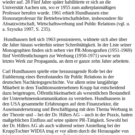
wieder auf. 28 Fünf Jahre später habilitierte er sich an die
Universität Aachen um, wo er 1955 zum außerplanmäßigen
Professor berufen wurde. 1961 erhielt Hundhausen eine
Honorarprofessur für Betriebswirtschaftslehre, insbesondere für
Absatzwirtschaft, Wirtschaftswerbung und Public Relations (vgl. u.
a. Szyszka 1997, S. 235).
Hundhausen ließ sich 1963 pensionieren, widmete sich aber über
die Jahre hinaus weiterhin seiner Schreibtätigkeit. In der Liste seiner
Monographien finden sich neben vier PR-Monografien (1951-1969)
fünf Veröffentlichungen zur Werbung (1950-1971) sowie sein
letztes Werk zur Propaganda, an dem er ganze zehn Jahre arbeitete.
Carl Hundhausen spielte eine herausragende Rolle bei der
Etablierung eines Berufsstandes für Public Relations in der
deutschen Nachkriegsgeschichte. Vor allem seine langjährige
Mitarbeit in dem Traditionsunternehmen Krupp hat entscheidend
dazu beigetragen, Öffentlichkeitsarbeit als wesentlichen Bestandteil
der Unternehmenskommunikation zu verstehen. Hundhausens in
den USA gesammelte Erfahrungen auf dem Finanzsektor, die
Auseinandersetzung und Beschäftigung mit dem Thema Werbung in
der Theorie und – bei der Dr. Hillers AG – auch in der Praxis, hatten
maßgeblichen Einfluss auf seine spätere PR-Tätigkeit. Sowohl bei
der Dr. Hillers AG als auch während seiner Anstellung bei der
KruppTochter WIDIA trug er vor allem durch die Herausgabe von